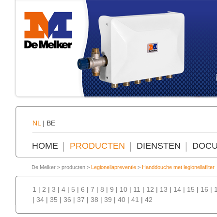
NL
|
BE
HOME
PRODUCTEN
DIENSTEN
DOCU
De Melker
>
producten
>
Legionellapreventie
>
Handdouche met legionellafilter
1
|
2
|
3
|
4
|
5
|
6
|
7
|
8
|
9
|
10
|
11
|
12
|
13
|
14
|
15
|
16
|
|
34
|
35
|
36
|
37
|
38
|
39
|
40
|
41
|
42