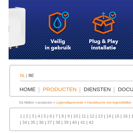
NL
|
BE
HOME
PRODUCTEN
DIENSTEN
DOCU
De Melker
>
producten
>
Legionellapreventie
>
Handdouche met legionellafilter
1
|
2
|
3
|
4
|
5
|
6
|
7
|
8
|
9
|
10
|
11
|
12
|
13
|
14
|
15
|
16
|
|
34
|
35
|
36
|
37
|
38
|
39
|
40
|
41
|
42