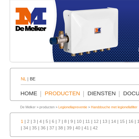
NL
|
BE
HOME
PRODUCTEN
DIENSTEN
DOCU
De Melker
>
producten
>
Legionellapreventie
>
Handdouche met legionellafilter
1
|
2
|
3
|
4
|
5
|
6
|
7
|
8
|
9
|
10
|
11
|
12
|
13
|
14
|
15
|
16
|
|
34
|
35
|
36
|
37
|
38
|
39
|
40
|
41
|
42