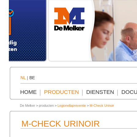
NL
|
BE
HOME
PRODUCTEN
DIENSTEN
DOCU
De Melker
>
producten
>
Legionellapreventie
>
M-Check Urinoir
M-CHECK URINOIR