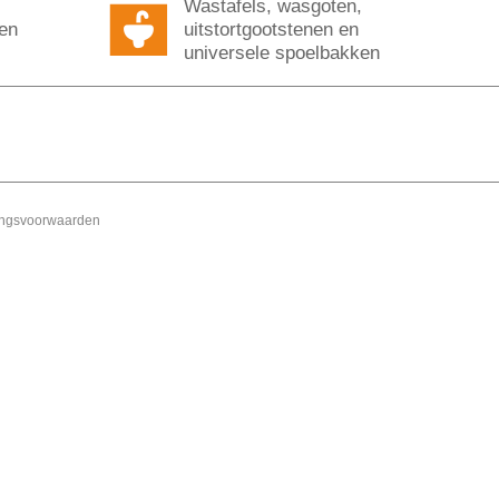
Wastafels, wasgoten,
ten
uitstortgootstenen en
universele spoelbakken
ingsvoorwaarden