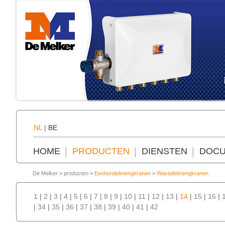
NL
|
BE
HOME
PRODUCTEN
DIENSTEN
DOCU
De Melker
>
producten
>
Eenhendelmengkranen
>
Wastafelmengkranen
1
|
2
|
3
|
4
|
5
|
6
|
7
|
8
|
9
|
10
|
11
|
12
|
13
|
14
|
15
|
16
|
|
34
|
35
|
36
|
37
|
38
|
39
|
40
|
41
|
42