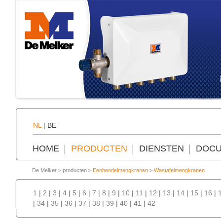
NL
|
BE
HOME
PRODUCTEN
DIENSTEN
DOCU
De Melker
>
producten
>
Eenhendelmengkranen
>
Wastafelmengkranen
1
|
2
|
3
|
4
|
5
|
6
|
7
|
8
|
9
|
10
|
11
|
12
|
13
|
14
|
15
|
16
|
|
34
|
35
|
36
|
37
|
38
|
39
|
40
|
41
|
42