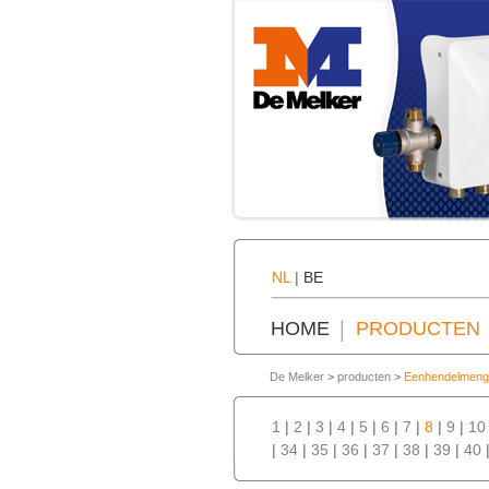
NL
|
BE
HOME
PRODUCTEN
De Melker
>
producten
>
Eenhendelmeng
1
|
2
|
3
|
4
|
5
|
6
|
7
|
8
|
9
|
10
|
34
|
35
|
36
|
37
|
38
|
39
|
40