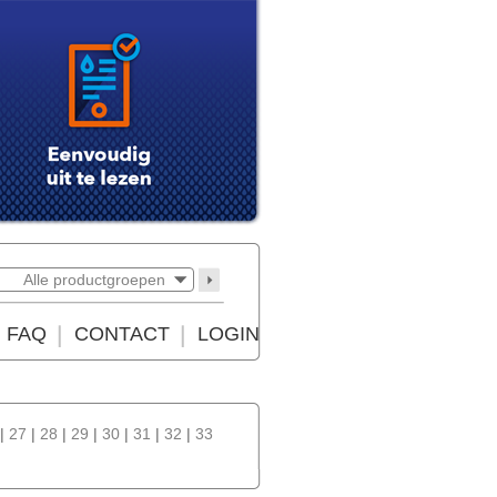
Alle productgroepen
FAQ
CONTACT
LOGIN
|
27
|
28
|
29
|
30
|
31
|
32
|
33