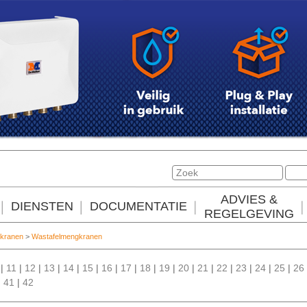
ADVIES &
DIENSTEN
DOCUMENTATIE
REGELGEVING
kranen
>
Wastafelmengkranen
|
11
|
12
|
13
|
14
|
15
|
16
|
17
|
18
|
19
|
20
|
21
|
22
|
23
|
24
|
25
|
26
|
41
|
42