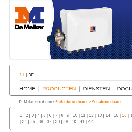
NL
|
BE
HOME
PRODUCTEN
DIENSTEN
DOCU
De Melker
>
producten
>
Eenhendelmengkranen
>
Wastafelmengkranen
1
|
2
|
3
|
4
|
5
|
6
|
7
|
8
|
9
|
10
|
11
|
12
|
13
|
14
|
15
|
16
|
|
34
|
35
|
36
|
37
|
38
|
39
|
40
|
41
|
42